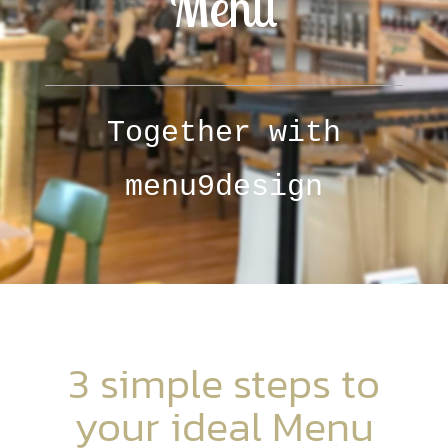
Menu
Together with
menu9design
3 simple steps to
your ideal Menu