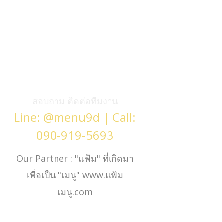
สอบถาม ติดต่อทีมงาน
Line: @menu9d | Call:
090-919-5693
Our Partner : "แฟ้ม" ที่เกิดมา
เพื่อเป็น "เมนู"
www.แฟ้ม
เมนู.com