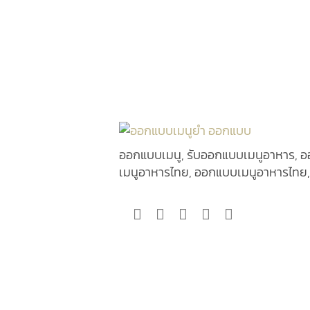
ออกแบบเมนู, รับออกแบบเมนูอาหาร,
เมนูอาหารไทย, ออกแบบเมนูอาหารไทย,
Post