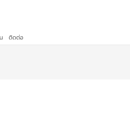
น
ติดต่อ