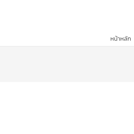
หน้าหลัก