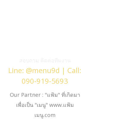
สอบถาม ติดต่อทีมงาน
Line: @menu9d | Call:
090-919-5693
Our Partner : "แฟ้ม" ที่เกิดมา
เพื่อเป็น "เมนู"
www.แฟ้ม
เมนู.com