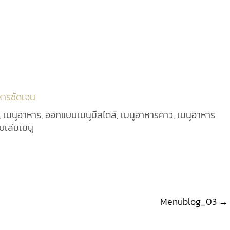
 เมนูอาหาร, ออกแบบเมนูมีสไตล์, เมนูอาหารคาว, เมนูอาหาร
บเล่มเมนู
Menublog_03
→