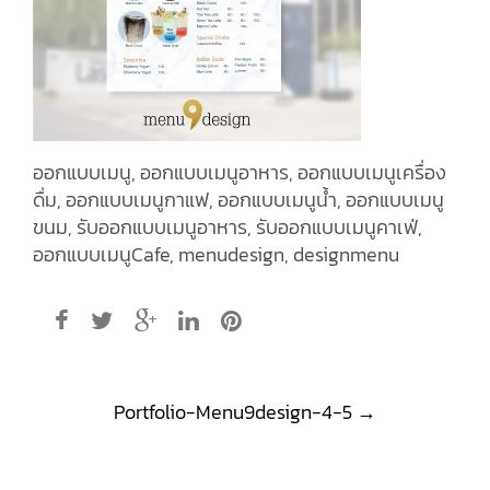
ออกแบบเมนู, ออกแบบเมนูอาหาร, ออกแบบเมนูเครื่อง
ดื่ม, ออกแบบเมนูกาแฟ, ออกแบบเมนูน้ำ, ออกแบบเมนู
ขนม, รับออกแบบเมนูอาหาร, รับออกแบบเมนูคาเฟ่,
ออกแบบเมนูCafe, menudesign, designmenu
Post
Portfolio-Menu9design-4-5
→
navigation