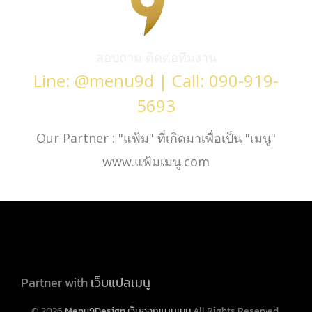
สอบถาม ติดต่อทีมงาน
Line: @menu9d | Call: 090-919-
5693
Our Partner : "แฟ้ม" ที่เกิดมาเพื่อเป็น "เมนู"
www.แฟ้มเมนู.com
Partner with
เว็บแปลเมนู
© 2026
Menu9Design เว็บออกแบบเมนู
All Rights Reserved.